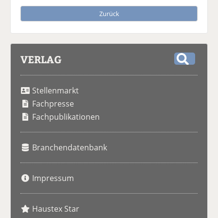
Zurück
VERLAG
S
u
Stellenmarkt
c
h
Fachpresse
e
Fachpublikationen
Branchendatenbank
Impressum
Haustex Star