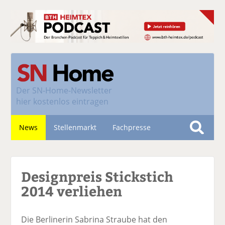
Der
SN-Home-Newsletter
hier kostenlos eintragen
News
Stellenmarkt
Fachpresse
S
u
Nachhaltigkeit
c
Designpreis Stickstich
h
e
2014 verliehen
Die Berlinerin Sabrina Straube hat den