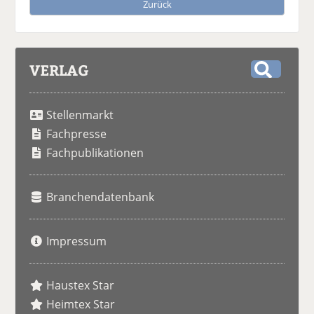
Zurück
VERLAG
S
u
Stellenmarkt
c
h
Fachpresse
e
Fachpublikationen
Branchendatenbank
Impressum
Haustex Star
Heimtex Star