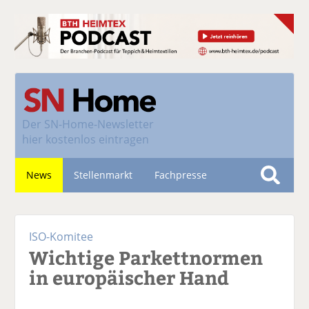
Der
SN-Home-Newsletter
hier kostenlos eintragen
News
Stellenmarkt
Fachpresse
S
u
Nachhaltigkeit
c
ISO-Komitee
h
Wichtige Parkettnormen
e
in europäischer Hand