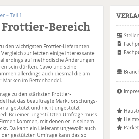
VERLA
 – Teil 1
 Frottier-Bereich
Stelle
Fachp
 den wichtigsten Frottier-Lieferanten
Fachp
Vergleich zur letzten einige interessante
 allerdings auf methodische Änderungen
ren sein dürften. Cawö und seine
Branc
sammen allerdings auch diesmal die am
er-Marken im Bettenhandel.
Impre
rage zu den stärksten Frottier-
del hat das beauftragte Marktforschungs-
esmal gestützt und nicht ungestützt
Hauste
d: Bei einer ungestützten Umfrage muss
Heimte
ie Firmen kommen, mit denen er in seinem
Parket
kt. Da kann ein Lieferant ungewollt auch
ei der gestützten Umfrage kann das so