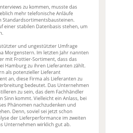
Interviews zu kommen, musste das
eblich mehr telefonische Anläufe
n Standardsortimentsbausteinen.
auf einer stabilen Datenbasis stehen, um
n.
stützter und ungestützter Umfrage
rma Morgenstern. Im letzten Jahr nannten
r mit Frottier-Sortiment, dass das
i Hamburg zu ihren Lieferanten zählt.
n als potenzieller Lieferant
t an, diese Firma als Lieferanten zu
 Verbreitung bedeutet. Das Unternehmen
stilleren zu sein, das dem Fachhändler
en Sinn kommt. Vielleicht ein Anlass, bei
eses Phänomen nachzudenken und
hen. Denn, soviel sei jetzt schon
alyse der Lieferperformance im zweiten
as Unternehmen wirklich gut ab.