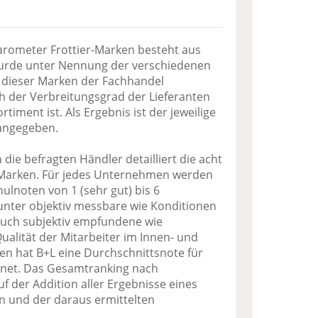
ometer Frottier-Marken besteht aus
wurde unter Nennung der verschiedenen
e dieser Marken der Fachhandel
ch der Verbreitungsgrad der Lieferanten
timent ist. Als Ergebnis ist der jeweilige
 angegeben.
die befragten Händler detailliert die acht
-Marken. Für jedes Unternehmen werden
ulnoten von 1 (sehr gut) bis 6
nter objektiv messbare wie Konditionen
 auch subjektiv empfundene wie
alität der Mitarbeiter im Innen- und
n hat B+L eine Durchschnittsnote für
chnet. Das Gesamtranking nach
f der Addition aller Ergebnisse eines
en und der daraus ermittelten