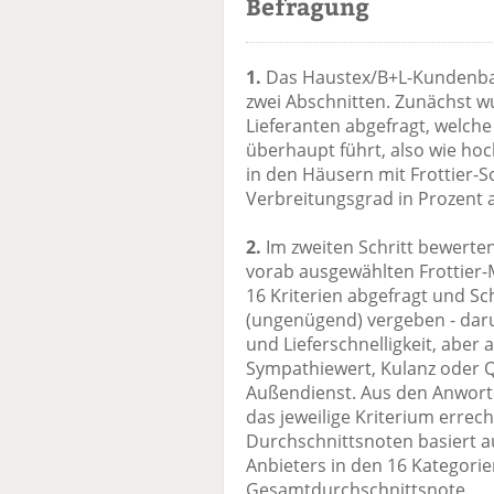
Befragung
1.
Das Haustex/B+L-Kundenbar
zwei Abschnitten. Zunächst 
Lieferanten abgefragt, welch
überhaupt führt, also wie ho
in den Häusern mit Frottier-Sor
Verbreitungsgrad in Prozent
2.
Im zweiten Schritt bewerten 
vorab ausgewählten Frottier
16 Kriterien abgefragt und Sch
(ungenügend) vergeben - daru
und Lieferschnelligkeit, aber
Sympathiewert, Kulanz oder Qu
Außendienst. Aus den Anworte
das jeweilige Kriterium erre
Durchschnittsnoten basiert au
Anbieters in den 16 Kategori
Gesamtdurchschnittsnote.