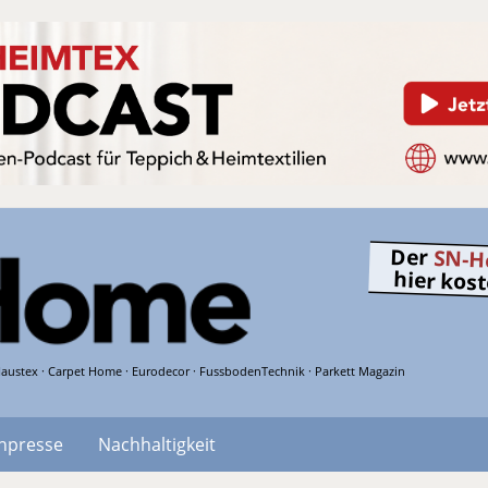
Der
SN-H
hier kos
austex · Carpet Home · Eurodecor · FussbodenTechnik · Parkett Magazin
hpresse
Nachhaltigkeit