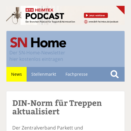
Der
SN-Home-Newsletter
hier kostenlos eintragen
News
Stellenmarkt
Fachpresse
S
u
Nachhaltigkeit
c
DIN-Norm für Treppen
h
e
aktualisiert
Der Zentralverband Parkett und