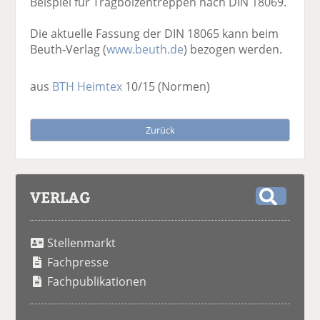
Beispiel für Tragbolzentreppen nach DIN 18069.
Die aktuelle Fassung der DIN 18065 kann beim
Beuth-Verlag (
www.beuth.de
) bezogen werden.
aus
BTH Heimtex
10/15
(Normen)
Zurück
VERLAG
S
u
Stellenmarkt
c
h
Fachpresse
e
Fachpublikationen