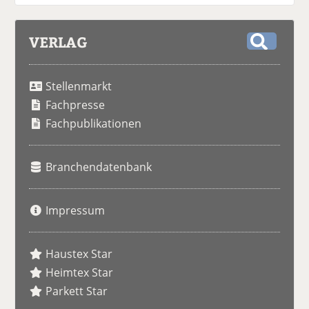
VERLAG
S
u
Stellenmarkt
c
h
Fachpresse
e
Fachpublikationen
Branchendatenbank
Impressum
Haustex Star
Heimtex Star
Parkett Star