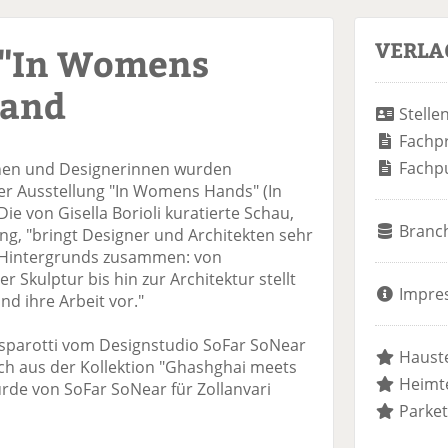
VERLA
 "In Womens
land
Stelle
Fachp
Fachp
nen und Designerinnen wurden
der Ausstellung "In Womens Hands" (In
ie von Gisella Borioli kuratierte Schau,
Branc
lung, "bringt Designer und Architekten sehr
d Hintergrunds zusammen: von
Skulptur bis hin zur Architektur stellt
Impre
nd ihre Arbeit vor."
asparotti vom Designstudio SoFar SoNear
Hauste
ich aus der Kollektion "Ghashghai meets
Heimte
rde von SoFar SoNear für Zollanvari
Parket