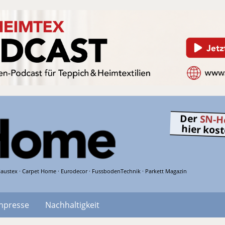
Der
SN-H
hier kos
austex · Carpet Home · Eurodecor · FussbodenTechnik · Parkett Magazin
hpresse
Nachhaltigkeit