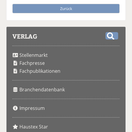
Zurück
VERLAG
S
u
Stellenmarkt
c
h
Fachpresse
e
Fachpublikationen
Branchendatenbank
Impressum
Haustex Star