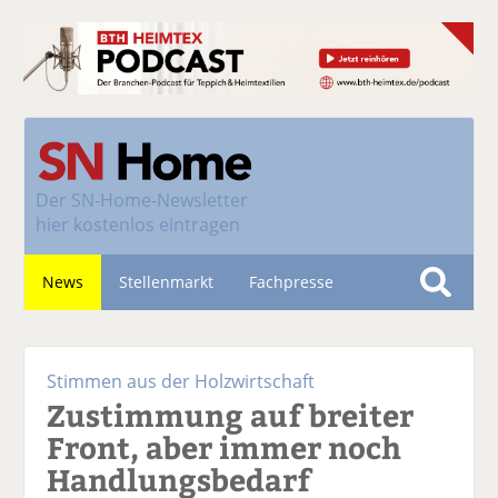
Der
SN-Home-Newsletter
hier kostenlos eintragen
News
Stellenmarkt
Fachpresse
S
u
Nachhaltigkeit
c
Stimmen aus der Holzwirtschaft
h
Zustimmung auf breiter
e
Front, aber immer noch
Handlungsbedarf