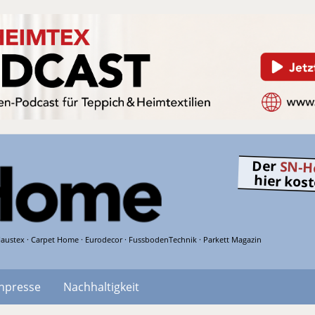
Der
SN-H
hier kos
austex · Carpet Home · Eurodecor · FussbodenTechnik · Parkett Magazin
hpresse
Nachhaltigkeit