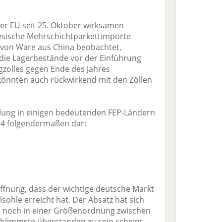
er EU seit 25. Oktober wirksamen
inesische Mehrschichtparkettimporte
s von Ware aus China beobachtet,
 die Lagerbestände vor der Einführung
gzolles gegen Ende des Jahres
könnten auch rückwirkend mit den Zöllen
cklung in einigen bedeutenden FEP-Ländern
24 folgendermaßen dar:
ffnung, dass der wichtige deutsche Markt
lsohle erreicht hat. Der Absatz hat sich
r noch in einer Größenordnung zwischen
hlimmste überstanden zu sein scheint,