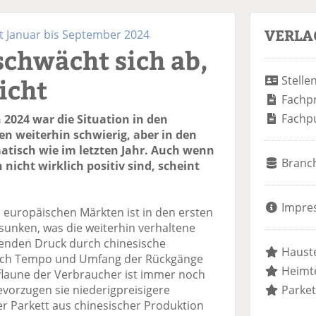
VERLA
t Januar bis September 2024
chwächt sich ab,
icht
Stelle
Fachp
Fachp
 2024 war die Situation in den
n weiterhin schwierig, aber in den
atisch wie im letzten Jahr. Auch wenn
Branc
 nicht wirklich positiv sind, scheint
Impre
 europäischen Märkten ist in den ersten
sunken, was die weiterhin verhaltene
enden Druck durch chinesische
Hauste
Doch Tempo und Umfang der Rückgänge
Heimte
flaune der Verbraucher ist immer noch
evorzugen sie niederigpreisigere
Parket
er Parkett aus chinesischer Produktion