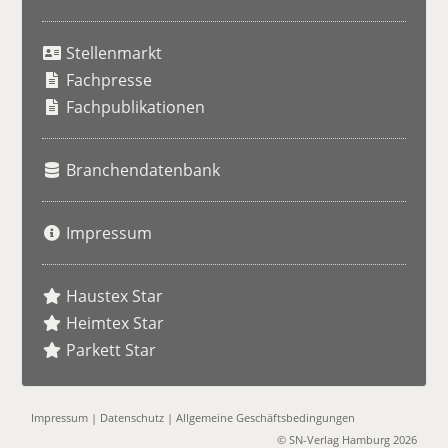
S
u
Stellenmarkt
c
h
Fachpresse
e
Fachpublikationen
Branchendatenbank
Impressum
Haustex Star
Heimtex Star
Parkett Star
Impressum
|
Datenschutz
|
Allgemeine Geschäftsbedingungen
© SN-Verlag Hamburg 2026