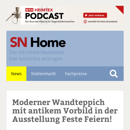
Der
SN-Home-Newsletter
hier kostenlos eintragen
News
Stellenmarkt
Fachpresse
S
u
Nachhaltigkeit
c
Moderner Wandteppich
h
e
mit antikem Vorbild in der
Ausstellung Feste Feiern!