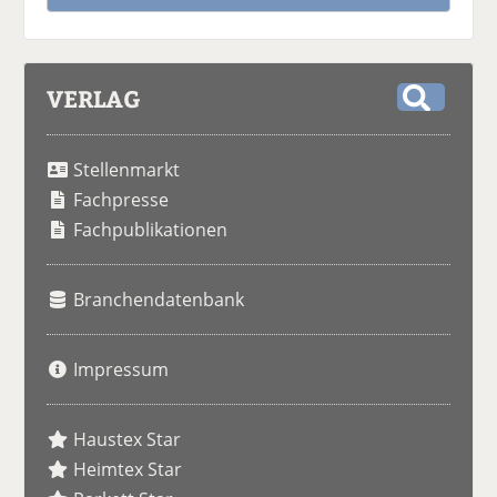
VERLAG
S
u
Stellenmarkt
c
h
Fachpresse
e
Fachpublikationen
Branchendatenbank
Impressum
Haustex Star
Heimtex Star