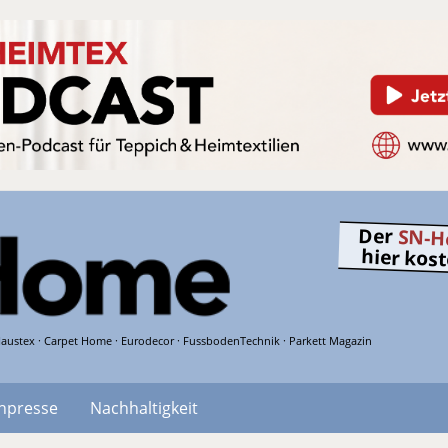
Der
SN-H
hier kos
austex · Carpet Home · Eurodecor · FussbodenTechnik · Parkett Magazin
hpresse
Nachhaltigkeit