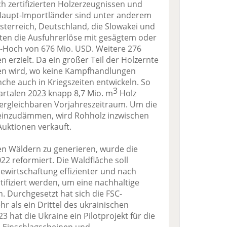
h zertifizierten Holzerzeugnissen und
 Haupt-Importländer sind unter anderem
Österreich, Deutschland, die Slowakei und
hten die Ausfuhrerlöse mit gesägtem oder
s-Hoch von 676 Mio. USD. Weitere 276
 erzielt. Da ein großer Teil der Holzernte
ren wird, wo keine Kampfhandlungen
nche auch in Kriegszeiten entwickeln. So
3
artalen 2023 knapp 8,7 Mio. m
Holz
vergleichbaren Vorjahreszeitraum. Um die
einzudämmen, wird Rohholz inzwischen
Auktionen verkauft.
n Wäldern zu generieren, wurde die
22 reformiert. Die Waldfläche soll
ewirtschaftung effizienter und nach
tifiziert werden, um eine nachhaltige
n. Durchgesetzt hat sich die FSC-
hr als ein Drittel des ukrainischen
23 hat die Ukraine ein Pilotprojekt für die