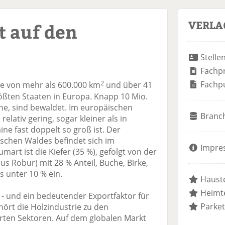
VERLA
t auf den
Stelle
Fachp
2
Fachp
che von mehr als 600.000 km
und über 41
ößten Staaten in Europa. Knapp 10 Mio.
he, sind bewaldet. Im europäischen
Branc
elativ gering, sogar kleiner als in
ne fast doppelt so groß ist. Der
ischen Waldes befindet sich im
Impre
art ist die Kiefer (35 %), gefolgt von der
cus Robur) mit 28 % Anteil, Buche, Birke,
s unter 10 % ein.
Hauste
Heimte
f - und ein bedeutender Exportfaktor für
Parket
ört die Holzindustrie zu den
rten Sektoren. Auf dem globalen Markt