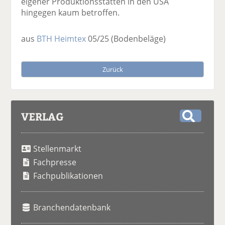
eigener Produktionsstätten in den USA
hingegen kaum betroffen.
aus
BTH Heimtex
05/25
(Bodenbeläge)
Zurück
VERLAG
S
u
Stellenmarkt
c
h
Fachpresse
e
Fachpublikationen
Branchendatenbank