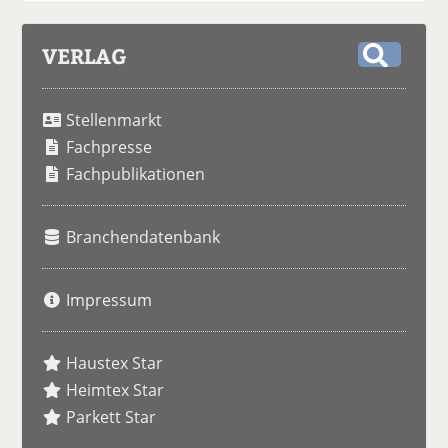
VERLAG
S
u
Stellenmarkt
c
h
Fachpresse
e
Fachpublikationen
Branchendatenbank
Impressum
Haustex Star
Heimtex Star
Parkett Star