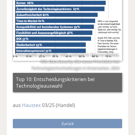
Foto/Grafik: Quelle: ECC Köln und best it: Time-to-Market,
ROI, Data Security: Die neuen Prioritäten bei
Technologieentscheidungen in Krisenzeiten, 2024
Top 10: Entscheidungskriterien bei
Technologieauswahl
aus
Haustex
03/25
(Handel)
Zurück