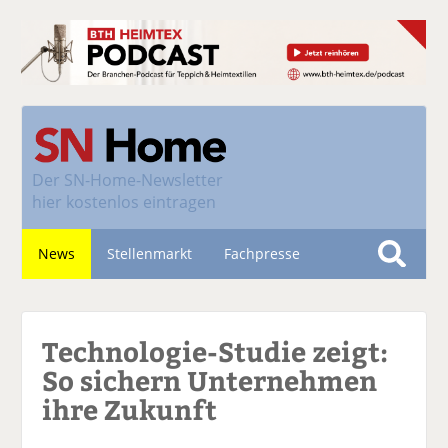
Der
SN-Home-Newsletter
hier kostenlos eintragen
News
Stellenmarkt
Fachpresse
S
u
Nachhaltigkeit
c
Technologie-Studie zeigt:
h
e
So sichern Unternehmen
ihre Zukunft