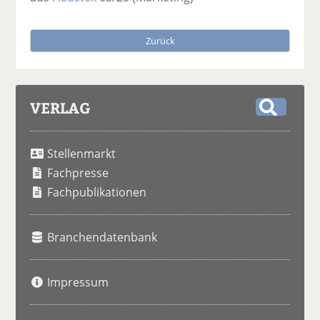
Zurück
VERLAG
S
u
Stellenmarkt
c
h
Fachpresse
e
Fachpublikationen
Branchendatenbank
Impressum