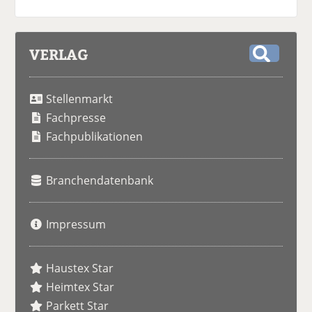
VERLAG
S
u
Stellenmarkt
c
h
Fachpresse
e
Fachpublikationen
Branchendatenbank
Impressum
Haustex Star
Heimtex Star
Parkett Star