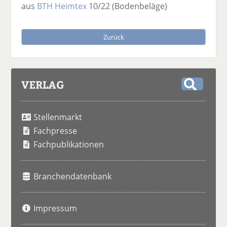
aus
BTH Heimtex
10/22
(Bodenbeläge)
Zurück
VERLAG
S
u
Stellenmarkt
c
h
Fachpresse
e
Fachpublikationen
Branchendatenbank
Impressum