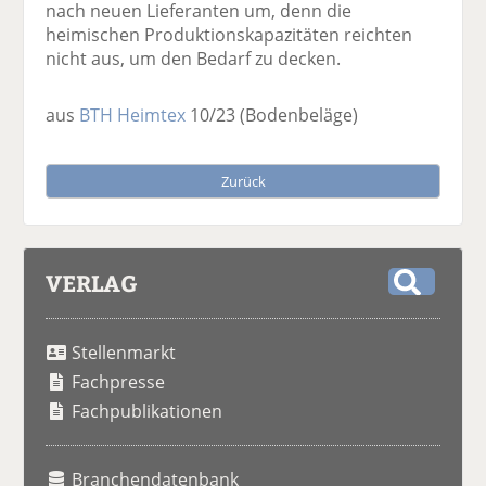
nach neuen Lieferanten um, denn die
heimischen Produktionskapazitäten reichten
nicht aus, um den Bedarf zu decken.
aus
BTH Heimtex
10/23
(Bodenbeläge)
Zurück
VERLAG
S
u
Stellenmarkt
c
h
Fachpresse
e
Fachpublikationen
Branchendatenbank