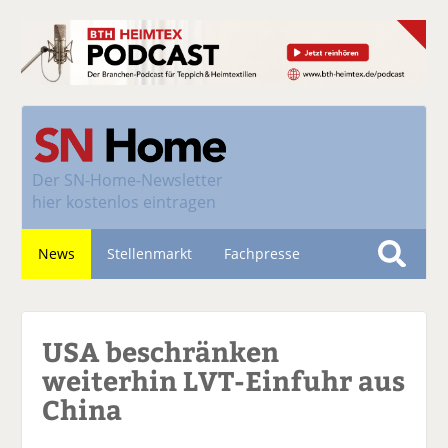
Der
SN-Home-Newsletter
hier kostenlos eintragen
News
Stellenmarkt
Fachpresse
S
u
Nachhaltigkeit
c
USA beschränken
h
e
weiterhin LVT-Einfuhr aus
China