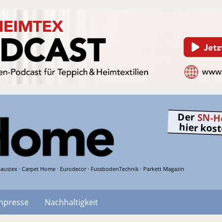
Der
SN-H
hier kos
austex · Carpet Home · Eurodecor · FussbodenTechnik · Parkett Magazin
hpresse
Nachhaltigkeit