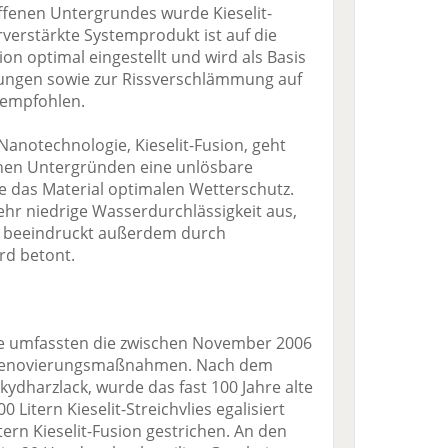
ffenen Untergrundes wurde Kieselit-
rverstärkte Systemprodukt ist auf die
on optimal eingestellt und wird als Basis
tungen sowie zur Rissverschlämmung auf
 empfohlen.
 Nanotechnologie, Kieselit-Fusion, geht
schen Untergründen eine unlösbare
e das Material optimalen Wetterschutz.
sehr niedrige Wasserdurchlässigkeit aus,
nd beeindruckt außerdem durch
rd betont.
he umfassten die zwischen November 2006
 Renovierungsmaßnahmen. Nach dem
kydharzlack, wurde das fast 100 Jahre alte
Litern Kieselit-Streichvlies egalisiert
tern Kieselit-Fusion gestrichen. An den