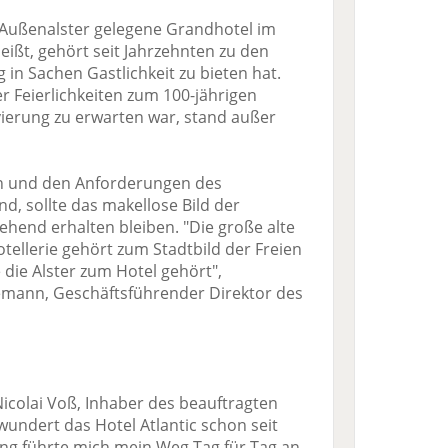
r Außenalster gelegene Grandhotel im
ißt, gehört seit Jahrzehnten zu den
in Sachen Gastlichkeit zu bieten hat.
er Feierlichkeiten zum 100-jährigen
ierung zu erwarten war, stand außer
on und den Anforderungen des
, sollte das makellose Bild der
ehend erhalten bleiben. "Die große alte
llerie gehört zum Stadtbild der Freien
ie Alster zum Hotel gehört",
emann, Geschäftsführender Direktor des
icolai Voß, Inhaber des beauftragten
undert das Hotel Atlantic schon seit
ling führte mich mein Weg Tag für Tag an