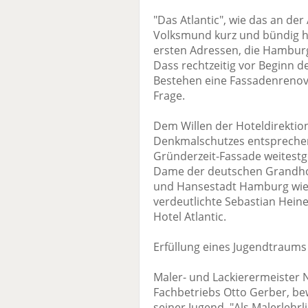
"Das Atlantic", wie das an de
Volksmund kurz und bündig he
ersten Adressen, die Hamburg 
Dass rechtzeitig vor Beginn d
Bestehen eine Fassadenrenov
Frage.
Dem Willen der Hoteldirekti
Denkmalschutzes entsprechend
Gründerzeit-Fassade weitestg
Dame der deutschen Grandhote
und Hansestadt Hamburg wie d
verdeutlichte Sebastian Hein
Hotel Atlantic.
Erfüllung eines Jugendtraums
Maler- und Lackierermeister N
Fachbetriebs Otto Gerber, bew
seiner Jugend. "Als Malerlehr