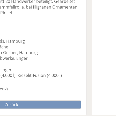
tt 20 Handwerker beteiligt. Gearbeitet
mmfellrolle, bei filigranen Ornamenten
Pinsel.
nski, Hamburg
äche
to Gerber, Hamburg
arbwerke, Enger
hinger
(4.000 l), Kieselit-Fusion (4.000 l)
enz)
Zurück