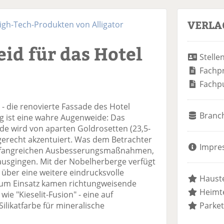
VERLA
igh-Tech-Produkten von Alligator
eid für das Hotel
Stelle
Fachp
Fachp
- die renovierte Fassade des Hotel
Branc
g ist eine wahre Augenweide: Das
e wird von aparten Goldrosetten (23,5-
ilgerecht akzentuiert. Was dem Betrachter
Impre
umfangreichen Ausbesserungsmaßnahmen,
usgingen. Mit der Nobelherberge verfügt
über eine weitere eindrucksvolle
Hauste
Zum Einsatz kamen richtungweisende
Heimte
ie "Kieselit-Fusion" - eine auf
likatfarbe für mineralische
Parket