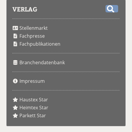
VERLAG
S
u
Stellenmarkt
c
h
Fachpresse
e
Fachpublikationen
Branchendatenbank
Impressum
Haustex Star
Heimtex Star
Parkett Star