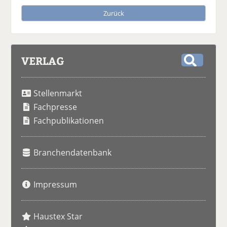
Zurück
VERLAG
S
u
Stellenmarkt
c
h
Fachpresse
e
Fachpublikationen
Branchendatenbank
Impressum
Haustex Star