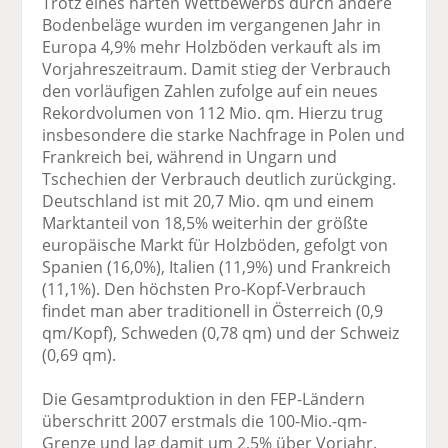
Trotz eines harten Wettbewerbs durch andere
Bodenbeläge wurden im vergangenen Jahr in
Europa 4,9% mehr Holzböden verkauft als im
Vorjahreszeitraum. Damit stieg der Verbrauch
den vorläufigen Zahlen zufolge auf ein neues
Rekordvolumen von 112 Mio. qm. Hierzu trug
insbesondere die starke Nachfrage in Polen und
Frankreich bei, während in Ungarn und
Tschechien der Verbrauch deutlich zurückging.
Deutschland ist mit 20,7 Mio. qm und einem
Marktanteil von 18,5% weiterhin der größte
europäische Markt für Holzböden, gefolgt von
Spanien (16,0%), Italien (11,9%) und Frankreich
(11,1%). Den höchsten Pro-Kopf-Verbrauch
findet man aber traditionell in Österreich (0,9
qm/Kopf), Schweden (0,78 qm) und der Schweiz
(0,69 qm).
Die Gesamtproduktion in den FEP-Ländern
überschritt 2007 erstmals die 100-Mio.-qm-
Grenze und lag damit um 2,5% über Vorjahr.