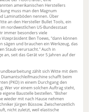
annten amerikanischen Herstellers
tdeckung muss man den Magnum
und Laminatböden nennen. Über
e an den Hersteller Bullet Tools, ein
 im nordwestlichen US-Bundesstaat
wir immer besonders viele
n Vizepräsident Ben Toews, "dann können
eien sägen und brauchen ein Werkzeug, das
n Staub verursacht." Auch in
e an, seit das Gerät vor 5 Jahren auf der
undbearbeitung zählt sich Witte mit dem
e Diamantschleifmaschine schafft beim
manten (PKD) in einem Durchgang den
g. Wer vor einem solchen Auftrag steht,
 eigene Baustelle bestellen. "Bisher
ne wieder mit nach Hause nehmen
hniker Jürgen Büssow. Zwischenzeitlich
t, nicht zuletzt, weil elastische