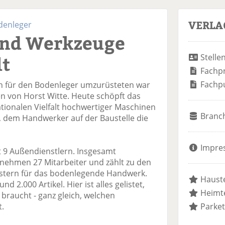
VERLA
odenleger
und Werkzeuge
lt
Stelle
Fachp
Fachp
 für den Bodenleger umzurüsteten war
en von Horst Witte. Heute schöpft das
ionalen Vielfalt hochwertiger Maschinen
Branc
, dem Handwerker auf der Baustelle die
Impre
t 9 Außendienstlern. Insgesamt
rnehmen 27 Mitarbeiter und zählt zu den
stern für das bodenlegende Handwerk.
Hauste
d 2.000 Artikel. Hier ist alles gelistet,
Heimte
braucht - ganz gleich, welchen
t.
Parket