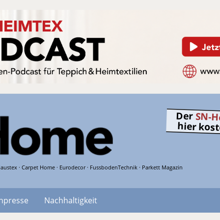
Der
SN-H
hier kos
austex · Carpet Home · Eurodecor · FussbodenTechnik · Parkett Magazin
hpresse
Nachhaltigkeit