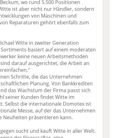
r Beckum, wo rund 5.500 Positionen
itte ist aber nicht nur Händler, sondern
entwicklungen von Maschinen und
von Reparaturen gehört ebenfalls zum
hael Witte in zweiter Generation
es Sortiments basiert auf einem moderaten
dwerker keine neuen Arbeitsmethoden
ind darauf ausgerichtet, die Arbeit an
ereinfachen."
leinen Schritte, die das Unternehmen
irtschaftlichen Planung. Von Bankkrediten
 und das Wachstum der Firma passt sich
hl seiner Kunden findet Witte im
 Selbst die internationale Domotex ist
ationale Messe, auf der das Unternehmen
 Neuheiten präsentieren kann.
gen sucht und kauft Witte in aller Welt.
eise der Floorcrafter, eine