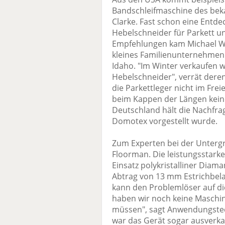
Bandschleifmaschine des bek
Clarke. Fast schon eine En
Hebelschneider für Parkett 
Empfehlungen kam Michael Witt
kleines Familienunternehmen
Idaho. "Im Winter verkaufen 
Hebelschneider", verrät dere
die Parkettleger nicht im Fr
beim Kappen der Längen keine
Deutschland hält die Nachfrag
Domotex vorgestellt wurde.
Zum Experten bei der Untergr
Floorman. Die leistungsstark
Einsatz polykristalliner Dia
Abtrag von 13 mm Estrichbela
kann den Problemlöser auf die
haben wir noch keine Maschi
müssen", sagt Anwendungstec
war das Gerät sogar ausverkauf