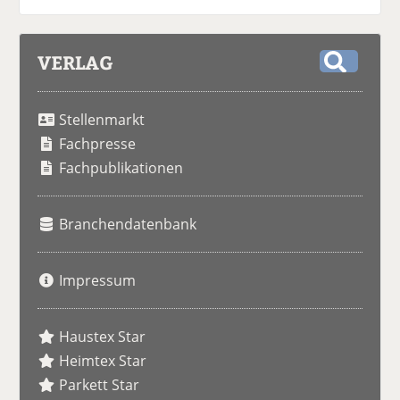
VERLAG
S
u
Stellenmarkt
c
h
Fachpresse
e
Fachpublikationen
Branchendatenbank
Impressum
Haustex Star
Heimtex Star
Parkett Star