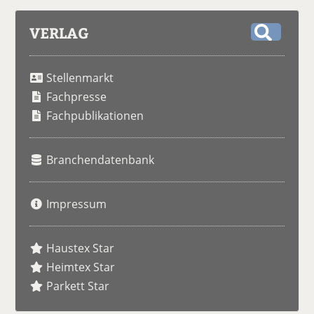
VERLAG
S
u
Stellenmarkt
c
h
Fachpresse
e
Fachpublikationen
Branchendatenbank
Impressum
Haustex Star
Heimtex Star
Parkett Star