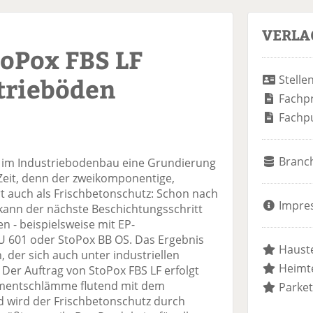
VERLA
toPox FBS LF
trieböden
Stelle
Fachp
Fachp
Branc
n im Industriebodenbau eine Grundierung
 Zeit, denn der zweikomponentige,
rt auch als Frischbetonschutz: Schon nach
Impre
kann der nächste Beschichtungsschritt
n - beispielsweise mit EP-
U 601 oder StoPox BB OS. Das Ergebnis
Hauste
, der sich auch unter industriellen
Heimte
Der Auftrag von StoPox FBS LF erfolgt
ementschlämme flutend mit dem
Parket
 wird der Frischbetonschutz durch