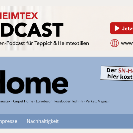
Der
SN-H
hier kos
austex · Carpet Home · Eurodecor · FussbodenTechnik · Parkett Magazin
hpresse
Nachhaltigkeit