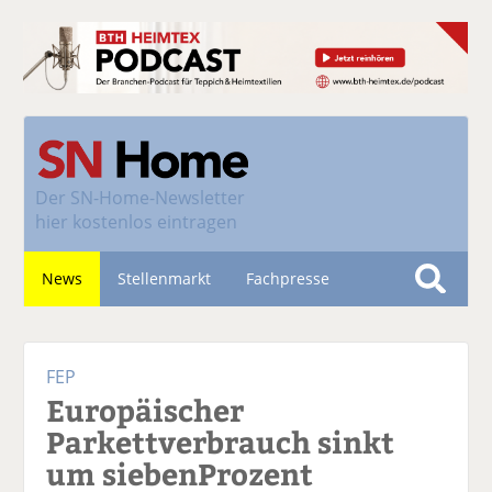
Der
SN-Home-Newsletter
hier kostenlos eintragen
News
Stellenmarkt
Fachpresse
S
u
Nachhaltigkeit
c
FEP
h
Europäischer
e
Parkettverbrauch sinkt
um siebenProzent