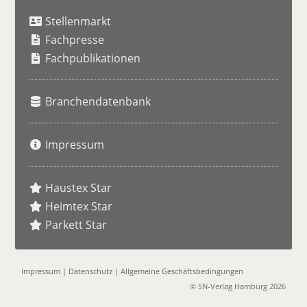
u
Stellenmarkt
c
h
Fachpresse
e
Fachpublikationen
Branchendatenbank
Impressum
Haustex Star
Heimtex Star
Parkett Star
Impressum
|
Datenschutz
|
Allgemeine Geschäftsbedingungen
© SN-Verlag Hamburg 2026