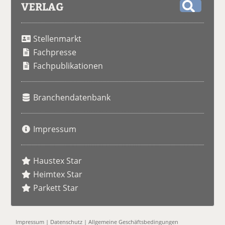
VERLAG
S
u
Stellenmarkt
c
h
Fachpresse
e
Fachpublikationen
Branchendatenbank
Impressum
Haustex Star
Heimtex Star
Parkett Star
Impressum
|
Datenschutz
|
Allgemeine Geschäftsbedingungen