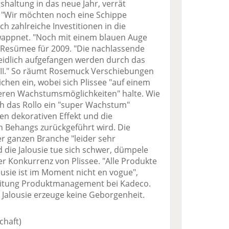
shaltung in das neue Jahr, verrät
: "Wir möchten noch eine Schippe
 zahlreiche Investitionen in die
wappnet. "Noch mit einem blauen Auge
Resümee für 2009. "Die nachlassende
eidlich aufgefangen werden durch das
II." So räumt Rosemuck Verschiebungen
chen ein, wobei sich Plissee "auf einem
teren Wachstumsmöglichkeiten" halte. Wie
h das Rollo ein "super Wachstum"
en dekorativen Effekt und die
en Behangs zurückgeführt wird. Die
der ganzen Branche "leider sehr
 die Jalousie tue sich schwer, dümpele
er Konkurrenz von Plissee. "Alle Produkte
ousie ist im Moment nicht en vogue",
eitung Produktmanagement bei Kadeco.
Jalousie erzeuge keine Geborgenheit.
chaft)