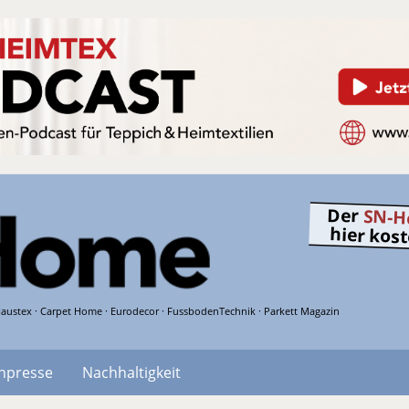
Der
SN-H
hier kos
austex · Carpet Home · Eurodecor · FussbodenTechnik · Parkett Magazin
hpresse
Nachhaltigkeit