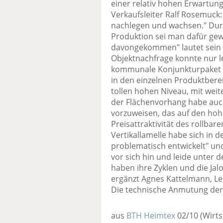
einer relativ hohen Erwartung
Verkaufsleiter Ralf Rosemuck
nachlegen und wachsen." Durch
Produktion sei man dafür ge
davongekommen" lautet sein 
Objektnachfrage konnte nur l
kommunale Konjunkturpaket 
in den einzelnen Produktberei
tollen hohen Niveau, mit wei
der Flächenvorhang habe auc
vorzuweisen, das auf den hoh
Preisattraktivität des rollbar
Vertikallamelle habe sich in 
problematisch entwickelt" und
vor sich hin und leide unter d
haben ihre Zyklen und die Jal
ergänzt Agnes Kattelmann, L
Die technische Anmutung der 
aus
BTH Heimtex
02/10
(Wirts