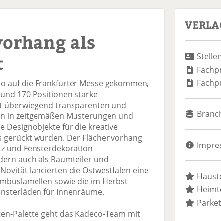
VERLA
vorhang als
t
Stelle
Fachp
Fachp
eco auf die Frankfurter Messe gekommen,
rund 170 Positionen starke
it überwiegend transparenten und
Branc
nen in zeitgemäßen Musterungen und
le Designobjekte für die kreative
s gerückt wurden. Der Flächenvorhang
Impre
utz und Fensterdekoration
rn auch als Raumteiler und
Novität lancierten die Ostwestfalen eine
Hauste
Bambuslamellen sowie die im Herbst
Heimte
fensterläden für Innenräume.
Parket
ten-Palette geht das Kadeco-Team mit