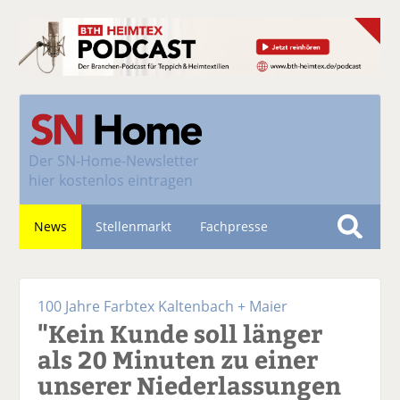
Der
SN-Home-Newsletter
hier kostenlos eintragen
News
Stellenmarkt
Fachpresse
S
u
Nachhaltigkeit
c
100 Jahre Farbtex Kaltenbach + Maier
h
"Kein Kunde soll länger
e
als 20 Minuten zu einer
unserer Niederlassungen