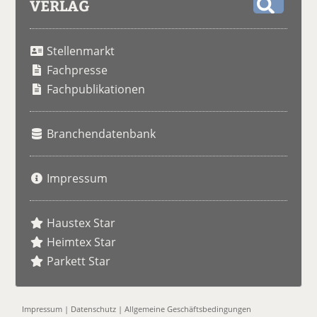
VERLAG
S
u
Stellenmarkt
c
h
Fachpresse
e
Fachpublikationen
Branchendatenbank
Impressum
Haustex Star
Heimtex Star
Parkett Star
Impressum
|
Datenschutz
|
Allgemeine Geschäftsbedingungen