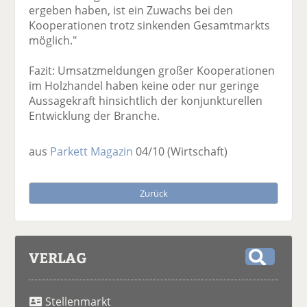
ergeben haben, ist ein Zuwachs bei den
Kooperationen trotz sinkenden Gesamtmarkts
möglich."
Fazit: Umsatzmeldungen großer Kooperationen
im Holzhandel haben keine oder nur geringe
Aussagekraft hinsichtlich der konjunkturellen
Entwicklung der Branche.
aus
Parkett Magazin
04/10
(Wirtschaft)
Zurück
VERLAG
S
u
Stellenmarkt
c