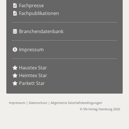
h
Fachpresse
e
Fachpublikationen
Branchendatenbank
Impressum
Haustex Star
Heimtex Star
Parkett Star
Impressum
|
Datenschutz
|
Allgemeine Geschäftsbedingungen
© SN-Verlag Hamburg 2026