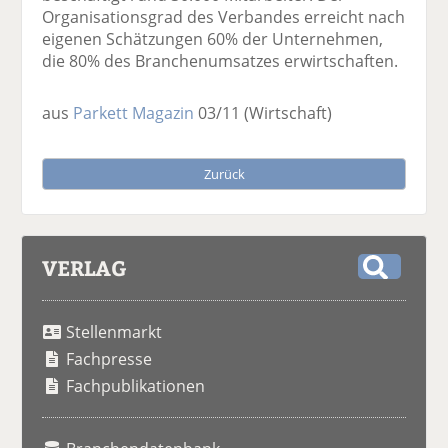
Organisationsgrad des Verbandes erreicht nach
eigenen Schätzungen 60% der Unternehmen,
die 80% des Branchenumsatzes erwirtschaften.
aus
Parkett Magazin
03/11
(Wirtschaft)
Zurück
VERLAG
S
u
Stellenmarkt
c
h
Fachpresse
e
Fachpublikationen