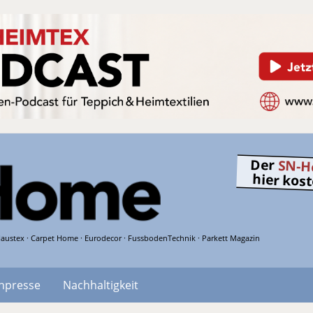
Der
SN-H
hier kos
austex · Carpet Home · Eurodecor · FussbodenTechnik · Parkett Magazin
hpresse
Nachhaltigkeit