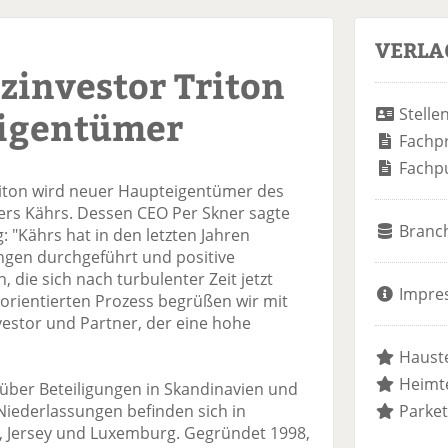
VERLA
zinvestor Triton
igentümer
Stelle
Fachp
Fachp
riton wird neuer Haupteigentümer des
ers Kährs. Dessen CEO Per Skner sagte
Branc
: "Kährs hat in den letzten Jahren
ngen durchgeführt und positive
ie sich nach turbulenter Zeit jetzt
Impre
sorientierten Prozess begrüßen wir mit
vestor und Partner, der eine hohe
Hauste
Heimte
über Beteiligungen in Skandinavien und
iederlassungen befinden sich in
Parket
, Jersey und Luxemburg. Gegründet 1998,