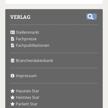
VERLAG
S
u
Stellenmarkt
c
h
Fachpresse
e
Fachpublikationen
Branchendatenbank
Impressum
Haustex Star
Heimtex Star
Parkett Star