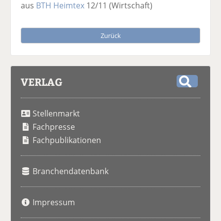
aus
BTH Heimtex
12/11
(Wirtschaft)
Zurück
VERLAG
S
u
Stellenmarkt
c
h
Fachpresse
e
Fachpublikationen
Branchendatenbank
Impressum