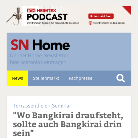
Der
SN-Home-Newsletter
hier kostenlos eintragen
News
Stellenmarkt
Fachpresse
S
u
Nachhaltigkeit
c
Terrassendielen-Seminar
h
"Wo Bangkirai draufsteht,
e
sollte auch Bangkirai drin
sein"