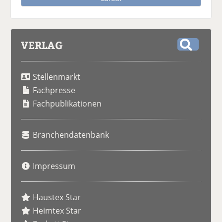
VERLAG
S
u
Stellenmarkt
c
h
Fachpresse
e
Fachpublikationen
Branchendatenbank
Impressum
Haustex Star
Heimtex Star