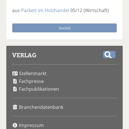
aus
Parkett im Holzhandel
05/12
(Wirtschaft)
Zurück
VERLAG
S
u
Stellenmarkt
c
h
Fachpresse
e
Fachpublikationen
Branchendatenbank
Impressum