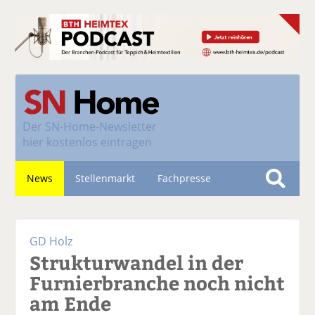
Der
SN-Home-Newsletter
hier kostenlos eintragen
News
Stellenmarkt
Fachpresse
S
u
Nachhaltigkeit
c
GD Holz
h
Strukturwandel in der
e
Furnierbranche noch nicht
am Ende