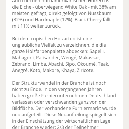
Auch bei den nordamerikanischen Hölzern ist
die Eiche - überwiegend White Oak - mit 38% am
meisten gefragt, direkt gefolgt von Nussbaum
(32%) und Hardmaple (17%). Black Cherry fällt
mit 11% weiter zurück.
Bei den tropischen Holzarten ist eine
unglaubliche Vielfalt zu verzeichnen, die die
ganze Holzfarbenpalette abdecken: Sapelli,
Mahagoni, Palisander, Wengé, Makassar,
Zebrano, Limba, Abachi, Sipo, Okoumé, Teak,
Anegré, Koto, Makore, Khaya, Ziricote.
Der Strukturwandel in der Branche ist noch
nicht zu Ende. In den vergangenen Jahren
haben große Furnierunternehmen Deutschland
verlassen oder verschwanden ganz von der
Bildfläche. Der vorhandene Furniermarkt wurde
neu aufgeteilt. Diese Neuaufteilung spiegelt sich
in der Einschätzung der wirtschaftlichen Lage
der Branche wieder: 2/3 der Teilnehmer