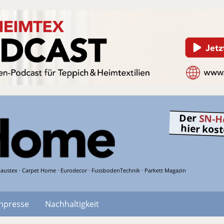
Der
SN-H
hier kos
austex · Carpet Home · Eurodecor · FussbodenTechnik · Parkett Magazin
hpresse
Nachhaltigkeit