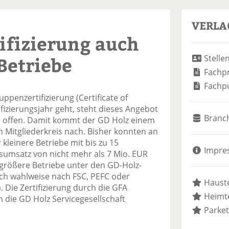
VERLA
ifizierung auch
Betriebe
Stelle
Fachp
Fachp
penzertifizierung (Certificate of
tifizierungsjahr geht, steht dieses Angebot
Branc
n offen. Damit kommt der GD Holz einem
 Mitgliederkreis nach. Bisher konnten an
kleinere Betriebe mit bis zu 15
Impre
sumsatz von nicht mehr als 7 Mio. EUR
 größere Betriebe unter den GD-Holz-
sich wahlweise nach FSC, PEFC oder
Hauste
n. Die Zertifizierung durch die GFA
Heimte
h die GD Holz Servicegesellschaft
Parket