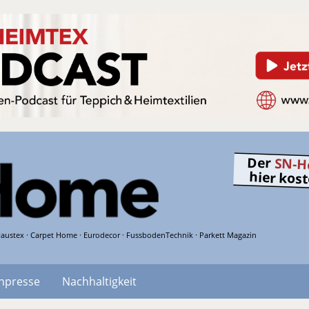
Der
SN-H
hier kos
austex · Carpet Home · Eurodecor · FussbodenTechnik · Parkett Magazin
hpresse
Nachhaltigkeit