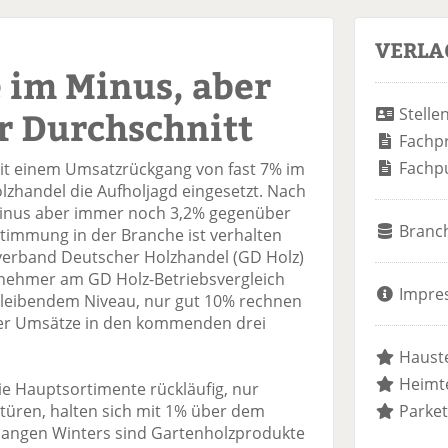
VERLA
 im Minus, aber
er Durchschnitt
Stelle
Fachp
Fachp
t einem Umsatzrückgang von fast 7% im
lzhandel die Aufholjagd eingesetzt. Nach
inus aber immer noch 3,2% gegenüber
Branc
timmung in der Branche ist verhalten
verband Deutscher Holzhandel (GD Holz)
ilnehmer am GD Holz-Betriebsvergleich
Impre
bleibendem Niveau, nur gut 10% rechnen
der Umsätze in den kommenden drei
Hauste
Heimte
ie Hauptsortimente rückläufig, nur
türen, halten sich mit 1% über dem
Parket
langen Winters sind Gartenholzprodukte