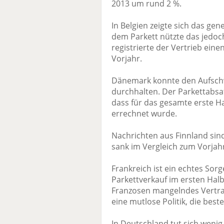
2013 um rund 2 %.
In Belgien zeigte sich das gen
dem Parkett nützte das jedoch
registrierte der Vertrieb ei
Vorjahr.
Dänemark konnte den Aufschw
durchhalten. Der Parkettabsat
dass für das gesamte erste H
errechnet wurde.
Nachrichten aus Finnland sind
sank im Vergleich zum Vorjah
Frankreich ist ein echtes Sor
Parkettverkauf im ersten Hal
Franzosen mangelndes Vertra
eine mutlose Politik, die bes
In Deutschland tut sich wenig