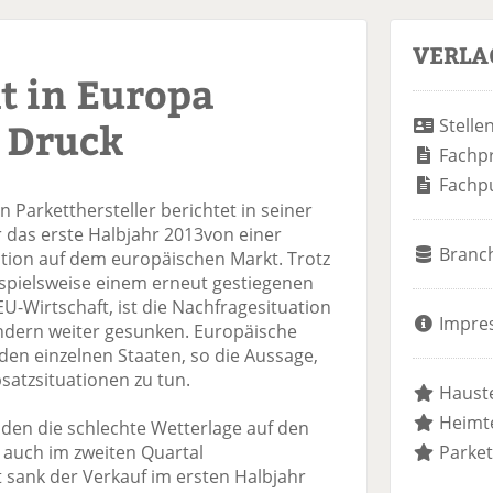
VERLA
t in Europa
 Druck
Stelle
Fachp
Fachp
Parketthersteller berichtet in seiner
r das erste Halbjahr 2013von einer
Branc
tion auf dem europäischen Markt. Trotz
ispielsweise einem erneut gestiegenen
-Wirtschaft, ist die Nachfragesituation
Impre
ändern weiter gesunken. Europäische
 den einzelnen Staaten, so die Aussage,
satzsituationen zu tun.
Hauste
Heimte
, den die schlechte Wetterlage auf den
 auch im zweiten Quartal
Parket
sank der Verkauf im ersten Halbjahr