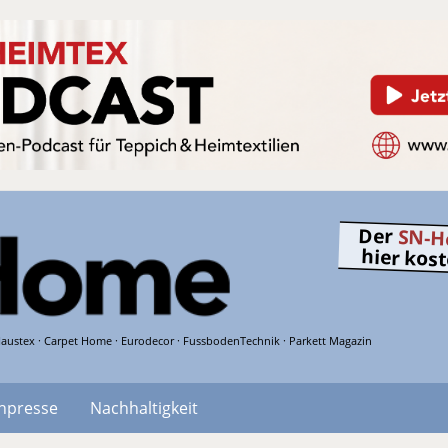
Der
SN-H
hier kos
austex · Carpet Home · Eurodecor · FussbodenTechnik · Parkett Magazin
hpresse
Nachhaltigkeit