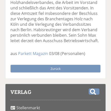
Holzhandelsverbandes, die Arbeit im Vorstand
und schließlich das Amt des Vorsitzenden. In
diese Amtszeit fiel insbesondere der Beschluss
zur Verlegung des Branchentages Holz nach
Köln und die Verlegung des Verbandssitzes
nach Berlin. Habisreutinger wird dem Verband
persönlich verbunden bleiben. Sein Sohn Max
leitet derzeit den Ausschuss Betriebswirtschaft.
aus
Parkett Magazin
03/08
(Personalien)
Zurück
VERLAG
S
u
Stellenmarkt
c