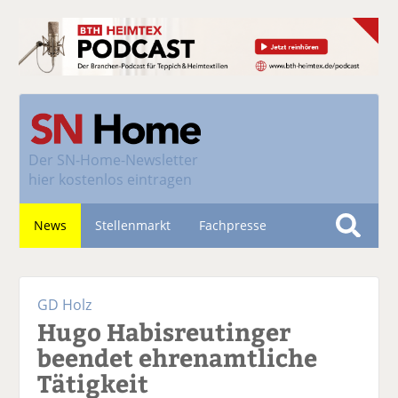
Der
SN-Home-Newsletter
hier kostenlos eintragen
News
Stellenmarkt
Fachpresse
S
u
Nachhaltigkeit
c
GD Holz
h
Hugo Habisreutinger
e
beendet ehrenamtliche
Tätigkeit