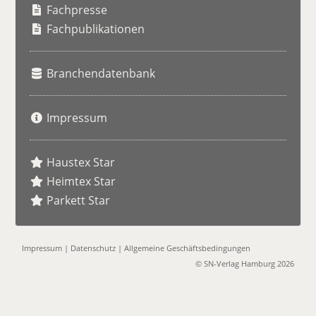
h
Fachpresse
e
Fachpublikationen
Branchendatenbank
Impressum
Haustex Star
Heimtex Star
Parkett Star
Impressum
|
Datenschutz
|
Allgemeine Geschäftsbedingungen
© SN-Verlag Hamburg 2026