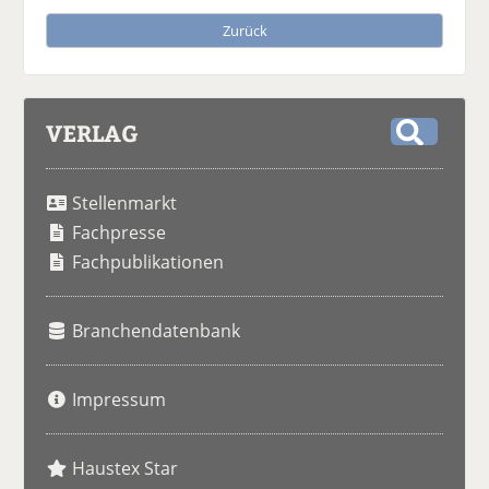
Zurück
VERLAG
S
u
Stellenmarkt
c
h
Fachpresse
e
Fachpublikationen
Branchendatenbank
Impressum
Haustex Star