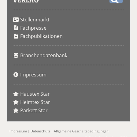
S
u
Stellenmarkt
c
h
Fachpresse
e
Fachpublikationen
Branchendatenbank
Impressum
Haustex Star
Heimtex Star
Parkett Star
Impressum
|
Datenschutz
|
Allgemeine Geschäftsbedingungen