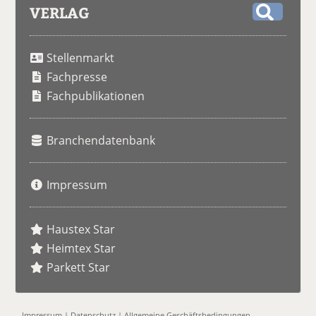
VERLAG
S
u
Stellenmarkt
c
h
Fachpresse
e
Fachpublikationen
Branchendatenbank
Impressum
Haustex Star
Heimtex Star
Parkett Star
Impressum
|
Datenschutz
|
Allgemeine Geschäftsbedingungen