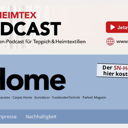
Der
SN-H
hier kos
austex · Carpet Home · Eurodecor · FussbodenTechnik · Parkett Magazin
hpresse
Nachhaltigkeit