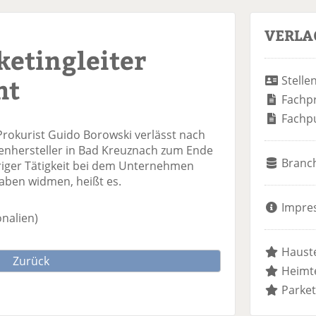
VERLA
ketingleiter
ht
Stelle
Fachp
Fachp
Prokurist Guido Borowski verlässt nach
nhersteller in Bad Kreuznach zum Ende
Branc
hriger Tätigkeit bei dem Unternehmen
gaben widmen, heißt es.
Impre
onalien)
Hauste
Zurück
Heimte
Parket