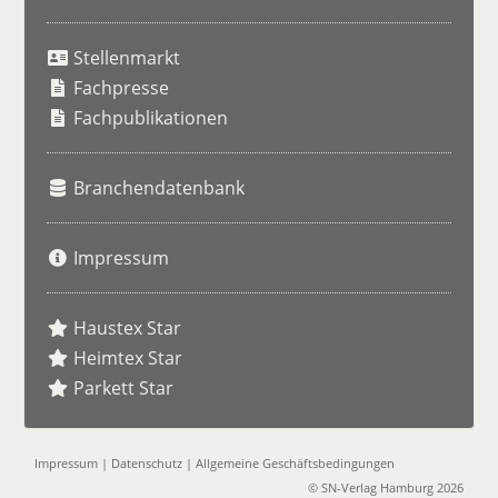
S
u
Stellenmarkt
c
h
Fachpresse
e
Fachpublikationen
Branchendatenbank
Impressum
Haustex Star
Heimtex Star
Parkett Star
Impressum
|
Datenschutz
|
Allgemeine Geschäftsbedingungen
© SN-Verlag Hamburg 2026