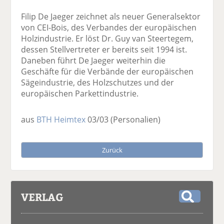
Filip De Jaeger zeichnet als neuer Generalsektor
von CEI-Bois, des Verbandes der europäischen
Holzindustrie. Er löst Dr. Guy van Steertegem,
dessen Stellvertreter er bereits seit 1994 ist.
Daneben führt De Jaeger weiterhin die
Geschäfte für die Verbände der europäischen
Sägeindustrie, des Holzschutzes und der
europäischen Parkettindustrie.
aus
BTH Heimtex
03/03
(Personalien)
Zurück
VERLAG
S
u