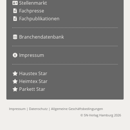
Stellenmarkt
c
h
Fachpresse
e
Fachpublikationen
Branchendatenbank
Impressum
Haustex Star
Heimtex Star
Parkett Star
Impressum
|
Datenschutz
|
Allgemeine Geschäftsbedingungen
© SN-Verlag Hamburg 2026