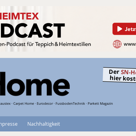
Der
SN-H
hier kos
austex · Carpet Home · Eurodecor · FussbodenTechnik · Parkett Magazin
hpresse
Nachhaltigkeit