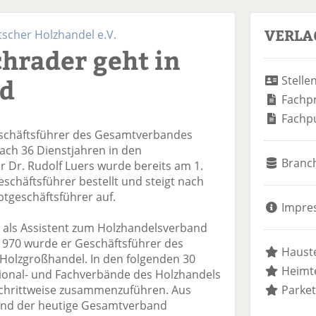
VERLA
cher Holzhandel e.V.
chrader geht in
nd
Stelle
Fachp
Fachp
eschäftsführer des Gesamtverbandes
ach 36 Dienstjahren in den
Branc
r Dr. Rudolf Luers wurde bereits am 1.
eschäftsführer bestellt und steigt nach
tgeschäftsführer auf.
Impre
 als Assistent zum Holzhandelsverband
970 wurde er Geschäftsführer des
Hauste
olzgroßhandel. In den folgenden 30
Heimte
egional- und Fachverbände des Holzhandels
chrittweise zusammenzuführen. Aus
Parket
tand der heutige Gesamtverband