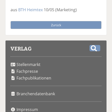
aus
BTH Heimtex
10/05
(Marketing)
Zurück
VERLAG
S
u
Stellenmarkt
c
h
Fachpresse
e
Fachpublikationen
Branchendatenbank
Impressum