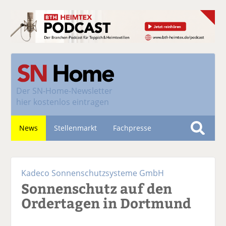
Der
SN-Home-Newsletter
hier kostenlos eintragen
News
Stellenmarkt
Fachpresse
S
u
Nachhaltigkeit
c
Kadeco Sonnenschutzsysteme GmbH
h
Sonnenschutz auf den
e
Ordertagen in Dortmund