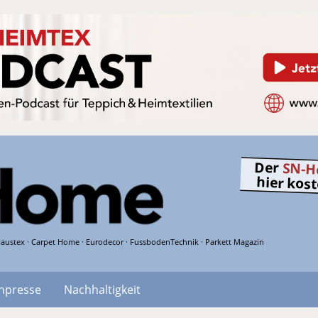
Der
SN-H
hier kos
austex · Carpet Home · Eurodecor · FussbodenTechnik · Parkett Magazin
hpresse
Nachhaltigkeit