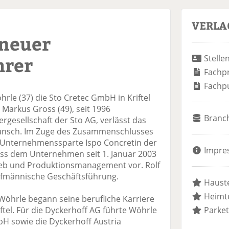
VERLA
 neuer
hrer
Stelle
Fachp
Fachp
Wöhrle (37) die Sto Cretec GmbH in Kriftel
. Markus Gross (49), seit 1996
Branc
ergesellschaft der Sto AG, verlässt das
nsch. Im Zuge des Zusammenschlusses
 Unternehmenssparte Ispo Concretin der
Impre
s dem Unternehmen seit 1. Januar 2003
rieb und Produktionsmanagement vor. Rolf
ufmännische Geschäftsführung.
Hauste
Heimte
Wöhrle begann seine berufliche Karriere
ftel. Für die Dyckerhoff AG führte Wöhrle
Parket
H sowie die Dyckerhoff Austria