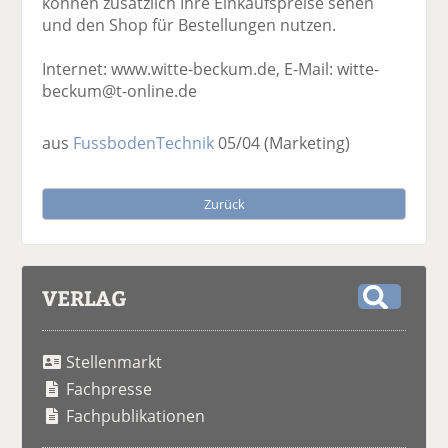
können zusätzlich Ihre Einkaufspreise sehen
und den Shop für Bestellungen nutzen.
Internet: www.witte-beckum.de, E-Mail: witte-
beckum@t-online.de
aus
FussbodenTechnik
05/04
(Marketing)
Zurück
VERLAG
S
u
Stellenmarkt
c
h
Fachpresse
e
Fachpublikationen